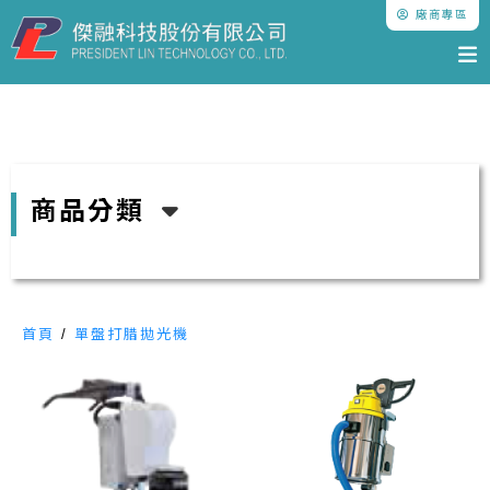
廠商專區
商品分類
首頁
/
單盤打腊拋光機